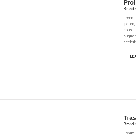
Proi
Brandi
Lorem i
ipsum, 
risus. 
augue 
sceleri
LE
Tra
Brandi
Lorem i