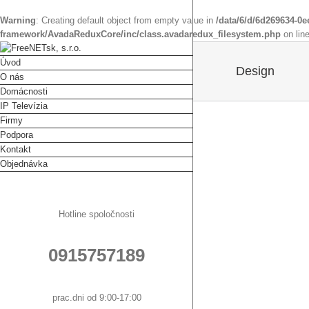
Warning
: Creating default object from empty value in
/data/6/d/6d269634-0
framework/AvadaReduxCore/inc/class.avadaredux_filesystem.php
on lin
Úvod
Design
O nás
Domácnosti
IP Televízia
Firmy
Podpora
Kontakt
Objednávka
Hotline spoločnosti
ing Harmony
0915757189
nding
Design
prac.dni od 9:00-17:00