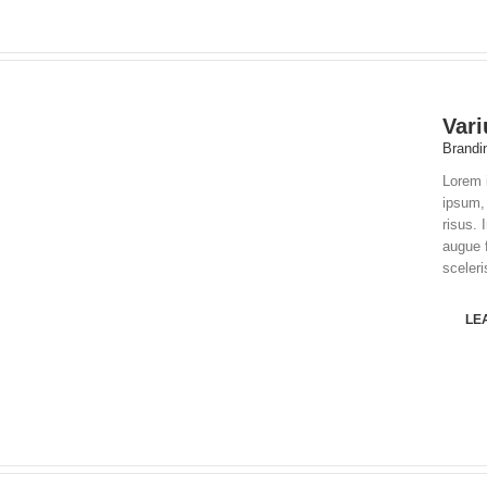
Vari
Brandi
Lorem i
ipsum, 
risus. 
augue 
sceleri
LE