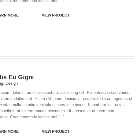
sque. Cras commodo lacinia orci [...]
ARN MORE
VIEW PROJECT
lis Eu Gigni
ng
,
Design
psum dolor sit amet, consectetur adipiscing elit. Pellentesque sed varius
vitae sodales erat. Etiam elit lorem, lacinia vitae sollicitudin ac, egestas ut
In vitae nulla eu odio vehicula ultrices in in ipsum. In porttitor lectus vel
faucibus, at viverra mauris bibendum. Ut consequat at lorem non
sque. Cras commodo lacinia orci [...]
ARN MORE
VIEW PROJECT