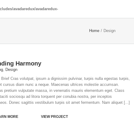
ncludes/avadaredux/avadaredux-
Home
/
Design
nding Harmony
ng
,
Design
 Brief Cras volutpat, ipsum a dignissim pulvinar, turpis nulla egestas turpis,
et cursus diam nunc a neque. Maecenas ultrices molestie accumsan.
s pretium vulputate massa, in venenatis mauris elementum eget. Class
taciti sociosqu ad litora torquent per conubia nostra, per inceptos
eos. Donec sagittis vestibulum turpis sit amet fermentum. Nam aliquet [...]
ARN MORE
VIEW PROJECT