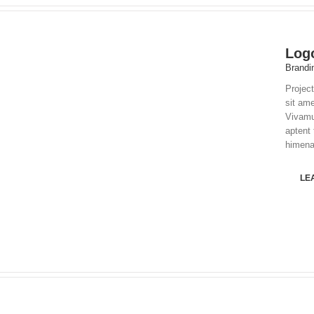
Log
Brandi
Project
sit am
Vivamu
aptent 
himenae
LE