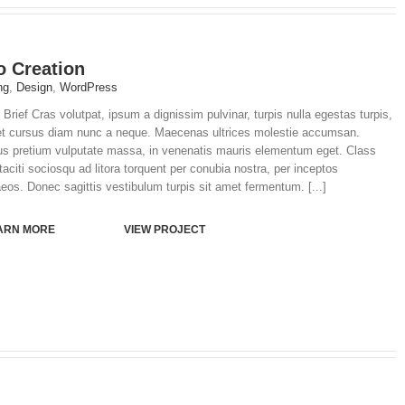
o Creation
ng
,
Design
,
WordPress
 Brief Cras volutpat, ipsum a dignissim pulvinar, turpis nulla egestas turpis,
et cursus diam nunc a neque. Maecenas ultrices molestie accumsan.
s pretium vulputate massa, in venenatis mauris elementum eget. Class
taciti sociosqu ad litora torquent per conubia nostra, per inceptos
os. Donec sagittis vestibulum turpis sit amet fermentum. [...]
ARN MORE
VIEW PROJECT