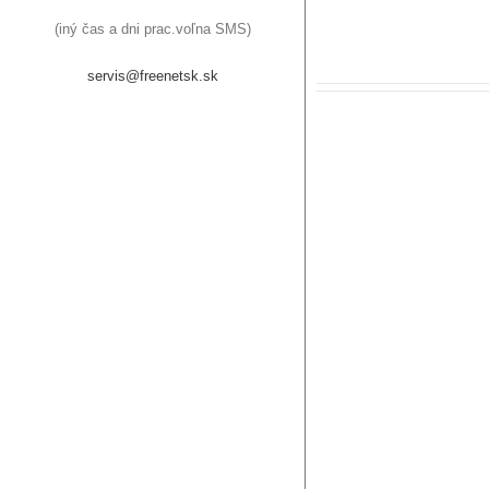
(iný čas a dni prac.voľna SMS)
servis@freenetsk.sk
 App Creation
ign
Mobile
WordPress