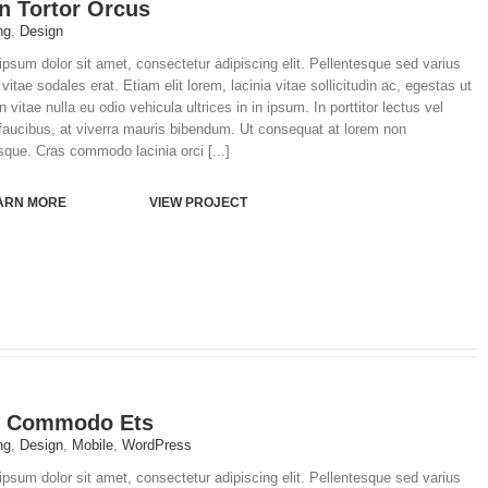
n Tortor Orcus
ng
,
Design
psum dolor sit amet, consectetur adipiscing elit. Pellentesque sed varius
vitae sodales erat. Etiam elit lorem, lacinia vitae sollicitudin ac, egestas ut
In vitae nulla eu odio vehicula ultrices in in ipsum. In porttitor lectus vel
faucibus, at viverra mauris bibendum. Ut consequat at lorem non
sque. Cras commodo lacinia orci [...]
ARN MORE
VIEW PROJECT
s Commodo Ets
ng
,
Design
,
Mobile
,
WordPress
psum dolor sit amet, consectetur adipiscing elit. Pellentesque sed varius