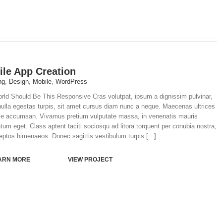
le App Creation
ng
,
Design
,
Mobile
,
WordPress
rld Should Be This Responsive Cras volutpat, ipsum a dignissim pulvinar,
 nulla egestas turpis, sit amet cursus diam nunc a neque. Maecenas ultrices
ie accumsan. Vivamus pretium vulputate massa, in venenatis mauris
um eget. Class aptent taciti sociosqu ad litora torquent per conubia nostra,
eptos himenaeos. Donec sagittis vestibulum turpis [...]
ARN MORE
VIEW PROJECT