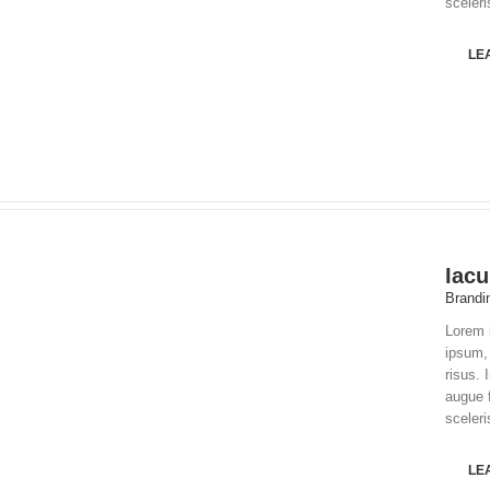
sceleri
LE
Iacu
Brandi
Lorem i
ipsum, 
risus. 
augue 
sceleri
LE