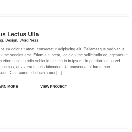
us Lectus Ulla
ng
,
Design
,
WordPress
psum dolor sit amet, consectetur adipiscing elit. Pellentesque sed varius
vitae sodales erat. Etiam elit lorem, lacinia vitae sollicitudin ac, egestas ut
In vitae nulla eu odio vehicula ultrices in in ipsum. In porttitor lectus vel
faucibus, at viverra mauris bibendum. Ut consequat at lorem non
sque. Cras commodo lacinia orci [...]
ARN MORE
VIEW PROJECT