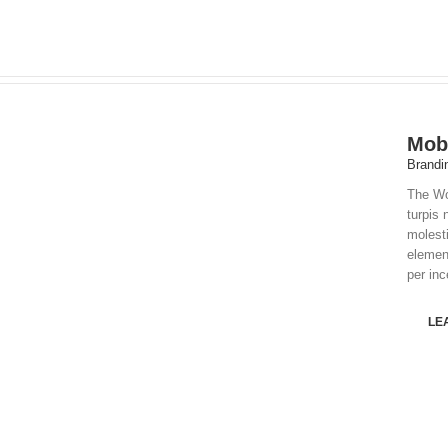
Mobi
Brandi
The Wo
turpis
molest
element
per inc
LE