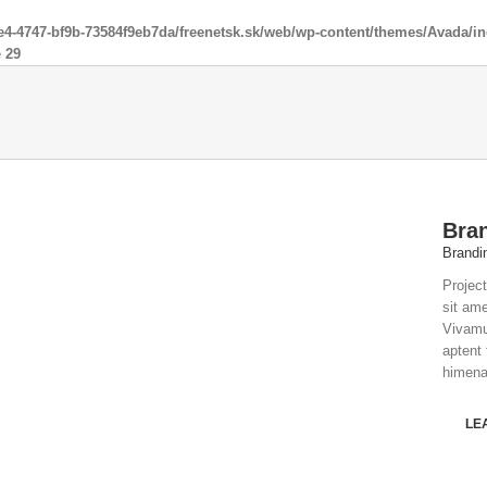
ee4-4747-bf9b-73584f9eb7da/freenetsk.sk/web/wp-content/themes/Avada/i
e
29
Bra
Brandi
Project
sit am
Vivamu
aptent 
himena
LE