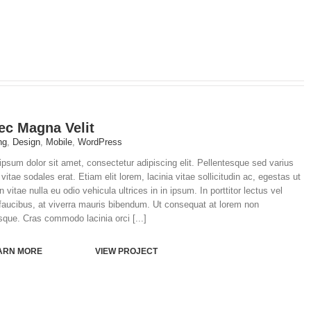
ec Magna Velit
ng
,
Design
,
Mobile
,
WordPress
psum dolor sit amet, consectetur adipiscing elit. Pellentesque sed varius
vitae sodales erat. Etiam elit lorem, lacinia vitae sollicitudin ac, egestas ut
In vitae nulla eu odio vehicula ultrices in in ipsum. In porttitor lectus vel
faucibus, at viverra mauris bibendum. Ut consequat at lorem non
sque. Cras commodo lacinia orci [...]
ARN MORE
VIEW PROJECT